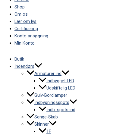
Shop
Om os
Lær om lys
Certificering
Konto ansøgning
Min Konto
Butik
Indendørs
Armaturer ind
Indbygget LED
Udskiftelig LED
Gulv-Bordlamper
Indbygningsspots
Indb. spots ind
Senge-Skab
Skinner
1F