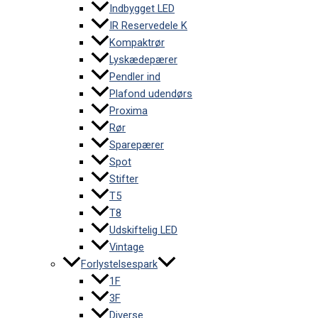
Indbygget LED
IR Reservedele K
Kompaktrør
Lyskædepærer
Pendler ind
Plafond udendørs
Proxima
Rør
Sparepærer
Spot
Stifter
T5
T8
Udskiftelig LED
Vintage
Forlystelsespark
1F
3F
Diverse