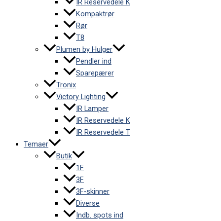
IR Reservedele K
Kompaktrør
Rør
T8
Plumen by Hulger
Pendler ind
Sparepærer
Tronix
Victory Lighting
IR Lamper
IR Reservedele K
IR Reservedele T
Temaer
Butik
1F
3F
3F-skinner
Diverse
Indb. spots ind