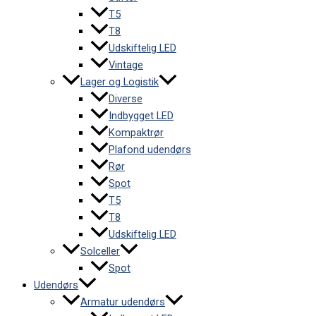
T5
T8
Udskiftelig LED
Vintage
Lager og Logistik
Diverse
Indbygget LED
Kompaktrør
Plafond udendørs
Rør
Spot
T5
T8
Udskiftelig LED
Solceller
Spot
Udendørs
Armatur udendørs