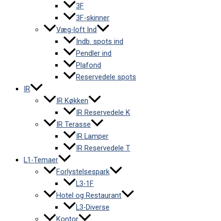
3F
3F-skinner
Væg-loft Ind
Indb. spots ind
Pendler ind
Plafond
Reservedele spots
IR
IR Køkken
IR Reservedele K
IR Terasse
IR Lamper
IR Reservedele T
L1-Temaer
Forlystelsespark
L3-1F
Hotel og Restaurant
L3-Diverse
Kontor