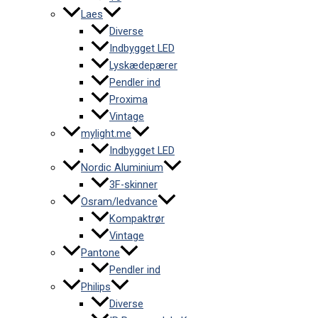
Laes
Diverse
Indbygget LED
Lyskædepærer
Pendler ind
Proxima
Vintage
mylight.me
Indbygget LED
Nordic Aluminium
3F-skinner
Osram/ledvance
Kompaktrør
Vintage
Pantone
Pendler ind
Philips
Diverse