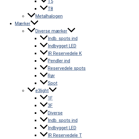
T5
T8
Metalhalogen
Mærker
Diverse mærker
Indb. spots ind
Indbygget LED
IR Reservedele K
Pendler ind
Reservedele spots
Rør
Spot
e3light
1F
3F
Diverse
Indb. spots ind
Indbygget LED
IR Reservedele T