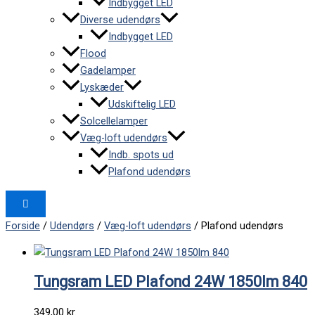
Indbygget LED
Diverse udendørs
Indbygget LED
Flood
Gadelamper
Lyskæder
Udskiftelig LED
Solcellelamper
Væg-loft udendørs
Indb. spots ud
Plafond udendørs
Forside
/
Udendørs
/
Væg-loft udendørs
/ Plafond udendørs
Tungsram LED Plafond 24W 1850lm 840
349,00
kr.