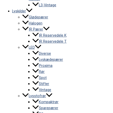
L3-Vintage
Lyskilder
Glødepærer
Halogen
IR Pærer
IR Reservedele K
IR Reservedele T
LED
Diverse
Lyskædepærer
Proxima
Rør
Spot
Stifter
Vintage
Lysstofrør
Kompaktrør
Sparepærer