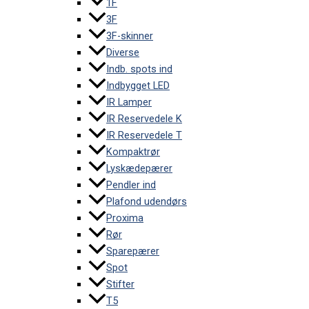
1F
3F
3F-skinner
Diverse
Indb. spots ind
Indbygget LED
IR Lamper
IR Reservedele K
IR Reservedele T
Kompaktrør
Lyskædepærer
Pendler ind
Plafond udendørs
Proxima
Rør
Sparepærer
Spot
Stifter
T5