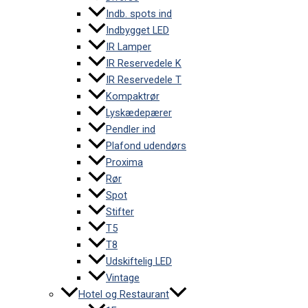
Indb. spots ind
Indbygget LED
IR Lamper
IR Reservedele K
IR Reservedele T
Kompaktrør
Lyskædepærer
Pendler ind
Plafond udendørs
Proxima
Rør
Spot
Stifter
T5
T8
Udskiftelig LED
Vintage
Hotel og Restaurant