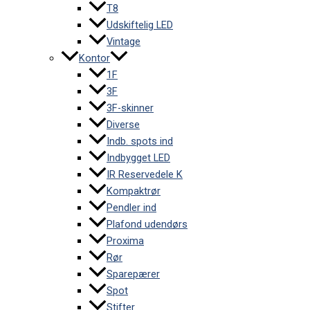
T8
Udskiftelig LED
Vintage
Kontor
1F
3F
3F-skinner
Diverse
Indb. spots ind
Indbygget LED
IR Reservedele K
Kompaktrør
Pendler ind
Plafond udendørs
Proxima
Rør
Sparepærer
Spot
Stifter