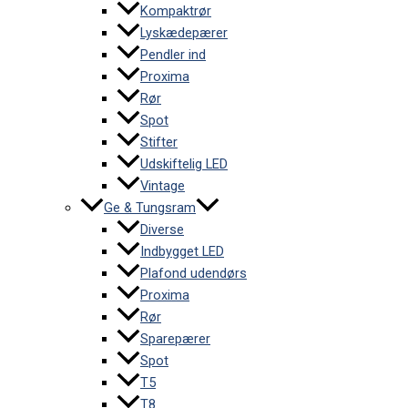
Kompaktrør
Lyskædepærer
Pendler ind
Proxima
Rør
Spot
Stifter
Udskiftelig LED
Vintage
Ge & Tungsram
Diverse
Indbygget LED
Plafond udendørs
Proxima
Rør
Sparepærer
Spot
T5
T8