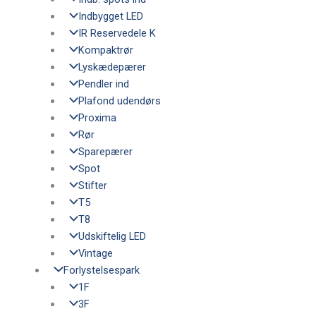
Indbygget LED
IR Reservedele K
Kompaktrør
Lyskædepærer
Pendler ind
Plafond udendørs
Proxima
Rør
Sparepærer
Spot
Stifter
T5
T8
Udskiftelig LED
Vintage
Forlystelsespark
1F
3F