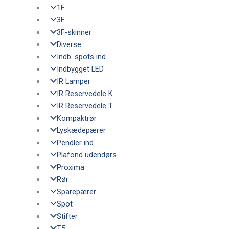
1F
3F
3F-skinner
Diverse
Indb. spots ind
Indbygget LED
IR Lamper
IR Reservedele K
IR Reservedele T
Kompaktrør
Lyskædepærer
Pendler ind
Plafond udendørs
Proxima
Rør
Sparepærer
Spot
Stifter
T5