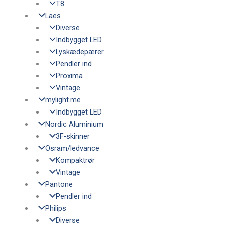
T8
Laes
Diverse
Indbygget LED
Lyskædepærer
Pendler ind
Proxima
Vintage
mylight.me
Indbygget LED
Nordic Aluminium
3F-skinner
Osram/ledvance
Kompaktrør
Vintage
Pantone
Pendler ind
Philips
Diverse