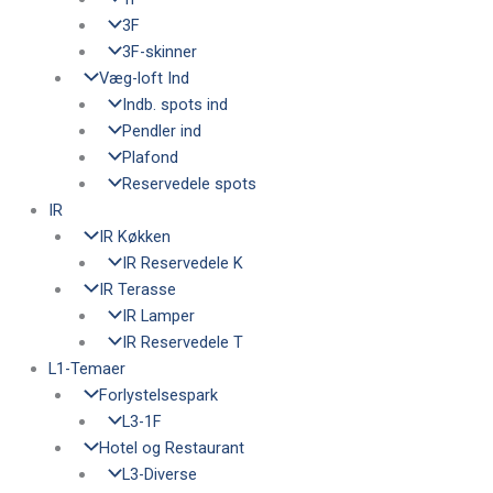
3F
3F-skinner
Væg-loft Ind
Indb. spots ind
Pendler ind
Plafond
Reservedele spots
IR
IR Køkken
IR Reservedele K
IR Terasse
IR Lamper
IR Reservedele T
L1-Temaer
Forlystelsespark
L3-1F
Hotel og Restaurant
L3-Diverse