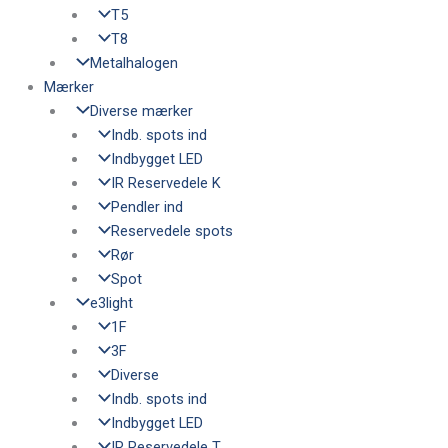
T5
T8
Metalhalogen
Mærker
Diverse mærker
Indb. spots ind
Indbygget LED
IR Reservedele K
Pendler ind
Reservedele spots
Rør
Spot
e3light
1F
3F
Diverse
Indb. spots ind
Indbygget LED
IR Reservedele T