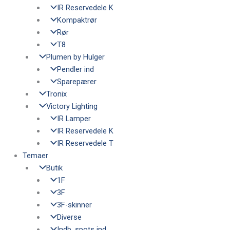
IR Reservedele K
Kompaktrør
Rør
T8
Plumen by Hulger
Pendler ind
Sparepærer
Tronix
Victory Lighting
IR Lamper
IR Reservedele K
IR Reservedele T
Temaer
Butik
1F
3F
3F-skinner
Diverse
Indb. spots ind