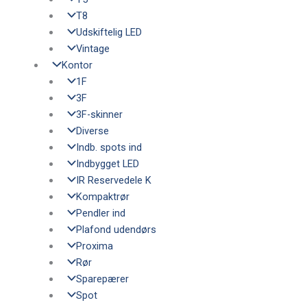
T8
Udskiftelig LED
Vintage
Kontor
1F
3F
3F-skinner
Diverse
Indb. spots ind
Indbygget LED
IR Reservedele K
Kompaktrør
Pendler ind
Plafond udendørs
Proxima
Rør
Sparepærer
Spot