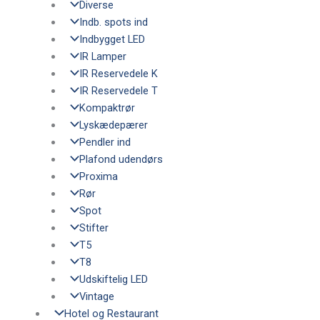
Diverse
Indb. spots ind
Indbygget LED
IR Lamper
IR Reservedele K
IR Reservedele T
Kompaktrør
Lyskædepærer
Pendler ind
Plafond udendørs
Proxima
Rør
Spot
Stifter
T5
T8
Udskiftelig LED
Vintage
Hotel og Restaurant