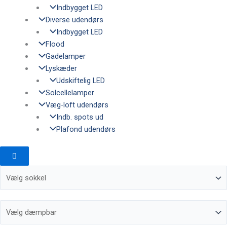
Indbygget LED
Diverse udendørs
Indbygget LED
Flood
Gadelamper
Lyskæder
Udskiftelig LED
Solcellelamper
Væg-loft udendørs
Indb. spots ud
Plafond udendørs