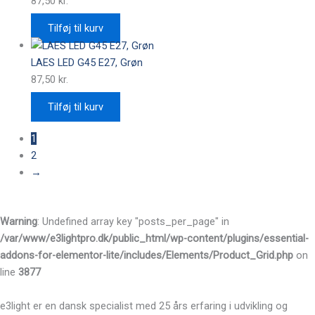
87,50
kr.
Tilføj til kurv
LAES LED G45 E27, Grøn
87,50
kr.
Tilføj til kurv
1
2
→
Warning
: Undefined array key "posts_per_page" in
/var/www/e3lightpro.dk/public_html/wp-content/plugins/essential-
addons-for-elementor-lite/includes/Elements/Product_Grid.php
on
line
3877
e3light er en dansk specialist med 25 års erfaring i udvikling og