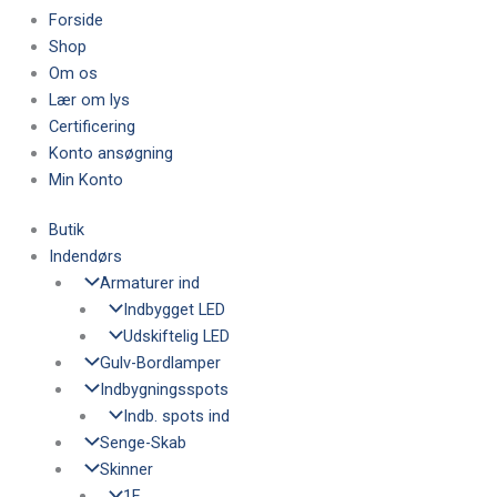
Forside
Shop
Om os
Lær om lys
Certificering
Konto ansøgning
Min Konto
Butik
Indendørs
Armaturer ind
Indbygget LED
Udskiftelig LED
Gulv-Bordlamper
Indbygningsspots
Indb. spots ind
Senge-Skab
Skinner
1F