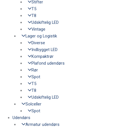
Stifter
T5
T8
Udskiftelig LED
Vintage
Lager og Logistik
Diverse
Indbygget LED
Kompaktrør
Plafond udendørs
Rør
Spot
T5
T8
Udskiftelig LED
Solceller
Spot
Udendørs
Armatur udendørs