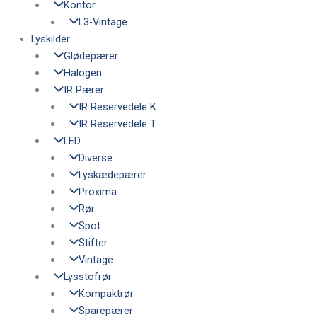
Kontor
L3-Vintage
Lyskilder
Glødepærer
Halogen
IR Pærer
IR Reservedele K
IR Reservedele T
LED
Diverse
Lyskædepærer
Proxima
Rør
Spot
Stifter
Vintage
Lysstofrør
Kompaktrør
Sparepærer