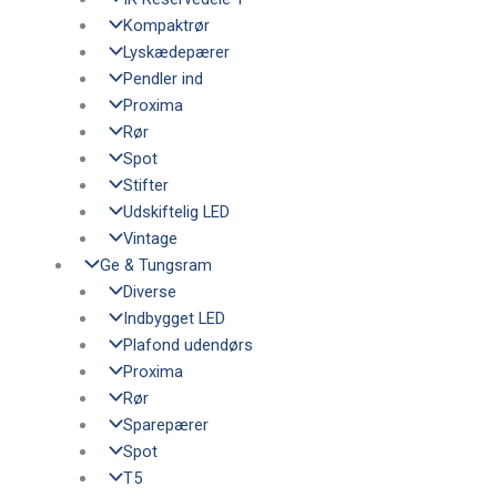
Kompaktrør
Lyskædepærer
Pendler ind
Proxima
Rør
Spot
Stifter
Udskiftelig LED
Vintage
Ge & Tungsram
Diverse
Indbygget LED
Plafond udendørs
Proxima
Rør
Sparepærer
Spot
T5