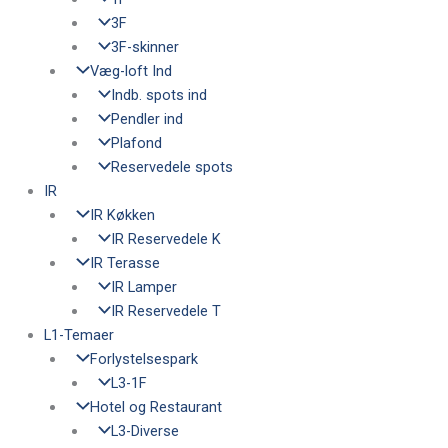
3F
3F-skinner
Væg-loft Ind
Indb. spots ind
Pendler ind
Plafond
Reservedele spots
IR
IR Køkken
IR Reservedele K
IR Terasse
IR Lamper
IR Reservedele T
L1-Temaer
Forlystelsespark
L3-1F
Hotel og Restaurant
L3-Diverse