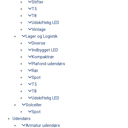
Stifter
T5
T8
Udskiftelig LED
Vintage
Lager og Logistik
Diverse
Indbygget LED
Kompaktrør
Plafond udendørs
Rør
Spot
T5
T8
Udskiftelig LED
Solceller
Spot
Udendørs
Armatur udendørs