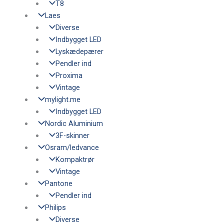
T8
Laes
Diverse
Indbygget LED
Lyskædepærer
Pendler ind
Proxima
Vintage
mylight.me
Indbygget LED
Nordic Aluminium
3F-skinner
Osram/ledvance
Kompaktrør
Vintage
Pantone
Pendler ind
Philips
Diverse