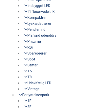
Indbygget LED
IR Reservedele K
Kompaktrør
Lyskædepærer
Pendler ind
Plafond udendørs
Proxima
Rør
Sparepærer
Spot
Stifter
T5
T8
Udskiftelig LED
Vintage
Forlystelsespark
1F
3F