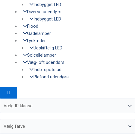
Indbygget LED
Diverse udendørs
Indbygget LED
Flood
Gadelamper
Lyskæder
Udskiftelig LED
Solcellelamper
Væg-loft udendørs
Indb. spots ud
Plafond udendørs