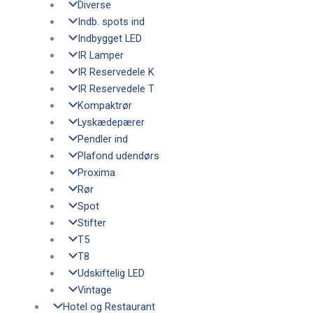
Diverse
Indb. spots ind
Indbygget LED
IR Lamper
IR Reservedele K
IR Reservedele T
Kompaktrør
Lyskædepærer
Pendler ind
Plafond udendørs
Proxima
Rør
Spot
Stifter
T5
T8
Udskiftelig LED
Vintage
Hotel og Restaurant