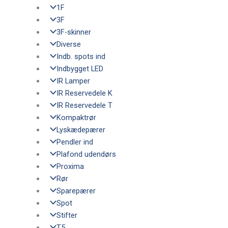
1F
3F
3F-skinner
Diverse
Indb. spots ind
Indbygget LED
IR Lamper
IR Reservedele K
IR Reservedele T
Kompaktrør
Lyskædepærer
Pendler ind
Plafond udendørs
Proxima
Rør
Sparepærer
Spot
Stifter
T5