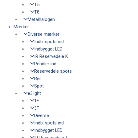
T5
T8
Metalhalogen
Mærker
Diverse mærker
Indb. spots ind
Indbygget LED
IR Reservedele K
Pendler ind
Reservedele spots
Rør
Spot
e3light
1F
3F
Diverse
Indb. spots ind
Indbygget LED
IR Reservedele T