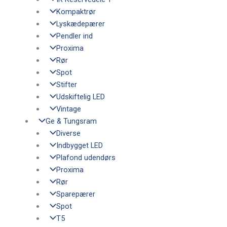
Kompaktrør
Lyskædepærer
Pendler ind
Proxima
Rør
Spot
Stifter
Udskiftelig LED
Vintage
Ge & Tungsram
Diverse
Indbygget LED
Plafond udendørs
Proxima
Rør
Sparepærer
Spot
T5