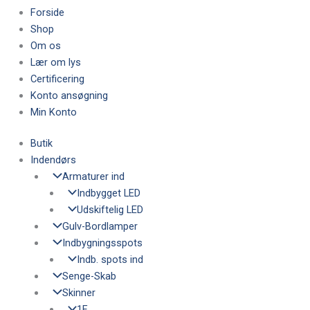
Forside
Shop
Om os
Lær om lys
Certificering
Konto ansøgning
Min Konto
Butik
Indendørs
Armaturer ind
Indbygget LED
Udskiftelig LED
Gulv-Bordlamper
Indbygningsspots
Indb. spots ind
Senge-Skab
Skinner
1F