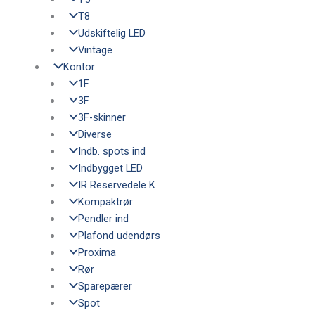
T8
Udskiftelig LED
Vintage
Kontor
1F
3F
3F-skinner
Diverse
Indb. spots ind
Indbygget LED
IR Reservedele K
Kompaktrør
Pendler ind
Plafond udendørs
Proxima
Rør
Sparepærer
Spot