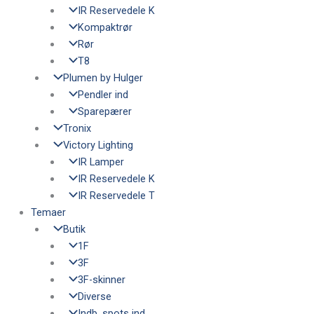
IR Reservedele K
Kompaktrør
Rør
T8
Plumen by Hulger
Pendler ind
Sparepærer
Tronix
Victory Lighting
IR Lamper
IR Reservedele K
IR Reservedele T
Temaer
Butik
1F
3F
3F-skinner
Diverse
Indb. spots ind