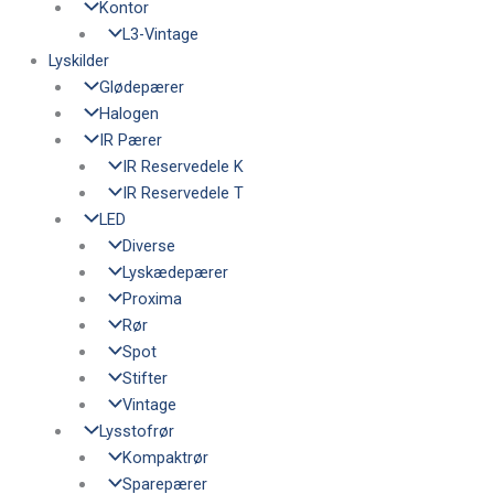
Kontor
L3-Vintage
Lyskilder
Glødepærer
Halogen
IR Pærer
IR Reservedele K
IR Reservedele T
LED
Diverse
Lyskædepærer
Proxima
Rør
Spot
Stifter
Vintage
Lysstofrør
Kompaktrør
Sparepærer