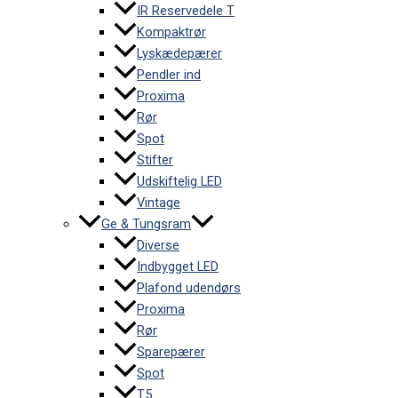
IR Reservedele T
Kompaktrør
Lyskædepærer
Pendler ind
Proxima
Rør
Spot
Stifter
Udskiftelig LED
Vintage
Ge & Tungsram
Diverse
Indbygget LED
Plafond udendørs
Proxima
Rør
Sparepærer
Spot
T5