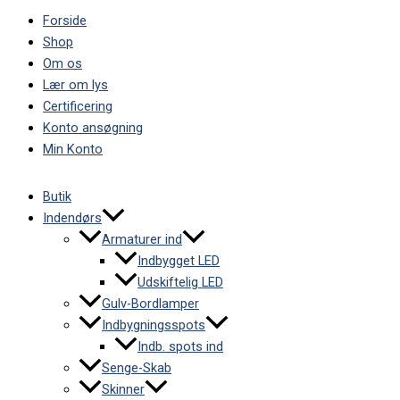
Forside
Shop
Om os
Lær om lys
Certificering
Konto ansøgning
Min Konto
Butik
Indendørs
Armaturer ind
Indbygget LED
Udskiftelig LED
Gulv-Bordlamper
Indbygningsspots
Indb. spots ind
Senge-Skab
Skinner