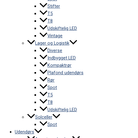
Stifter
T5
T8
Udskiftelig LED
Vintage
Lager og Logistik
Diverse
Indbygget LED
Kompaktrør
Plafond udendørs
Rør
Spot
T5
T8
Udskiftelig LED
Solceller
Spot
Udendørs