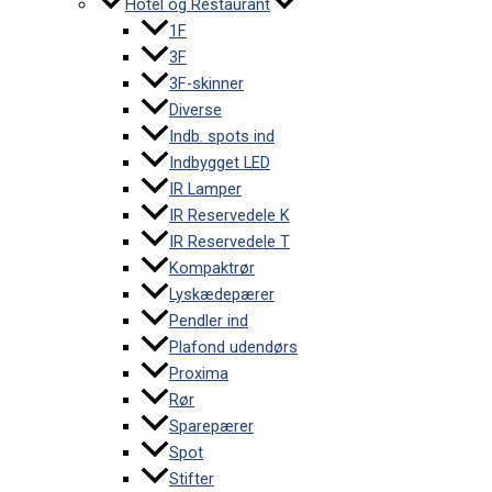
Hotel og Restaurant
1F
3F
3F-skinner
Diverse
Indb. spots ind
Indbygget LED
IR Lamper
IR Reservedele K
IR Reservedele T
Kompaktrør
Lyskædepærer
Pendler ind
Plafond udendørs
Proxima
Rør
Sparepærer
Spot
Stifter