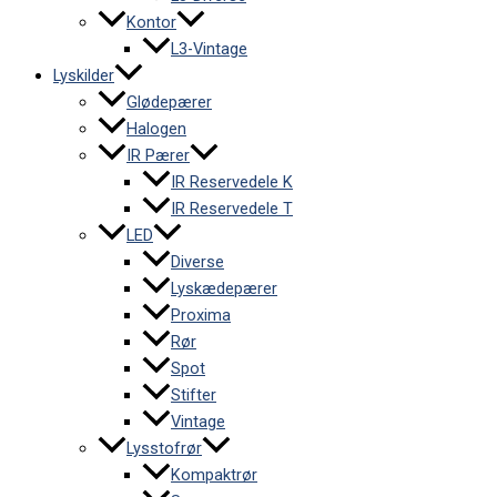
Kontor
L3-Vintage
Lyskilder
Glødepærer
Halogen
IR Pærer
IR Reservedele K
IR Reservedele T
LED
Diverse
Lyskædepærer
Proxima
Rør
Spot
Stifter
Vintage
Lysstofrør
Kompaktrør