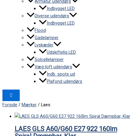
Armatur udendørs
Indbygget LED
Diverse udendørs
Indbygget LED
Flood
Gadelamper
Lyskæder
Udskiftelig LED
Solcellelamper
Væg-loft udendørs
Indb. spots ud
Plafond udendørs
Forside
/
Mærker
/ Laes
LAES GLS A60/G60 E27 922 160lm