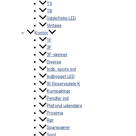
T5
T8
Udskiftelig LED
Vintage
Kontor
1F
3F
3F-skinner
Diverse
Indb. spots ind
Indbygget LED
IR Reservedele K
Kompaktrør
Pendler ind
Plafond udendørs
Proxima
Rør
Sparepærer
Spot