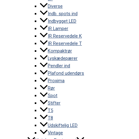
Diverse
Indb. spots ind
Indbygget LED
IR Lamper
IR Reservedele K
IR Reservedele T
Kompaktrør
Lyskædepærer
Pendler ind
Plafond udendørs
Proxima
Rør
Spot
Stifter
T5
T8
Udskiftelig LED
Vintage