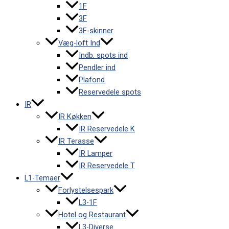
1F
3F
3F-skinner
Væg-loft Ind
Indb. spots ind
Pendler ind
Plafond
Reservedele spots
IR
IR Køkken
IR Reservedele K
IR Terasse
IR Lamper
IR Reservedele T
L1-Temaer
Forlystelsespark
L3-1F
Hotel og Restaurant
L3-Diverse