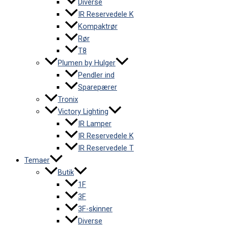
Diverse
IR Reservedele K
Kompaktrør
Rør
T8
Plumen by Hulger
Pendler ind
Sparepærer
Tronix
Victory Lighting
IR Lamper
IR Reservedele K
IR Reservedele T
Temaer
Butik
1F
3F
3F-skinner
Diverse