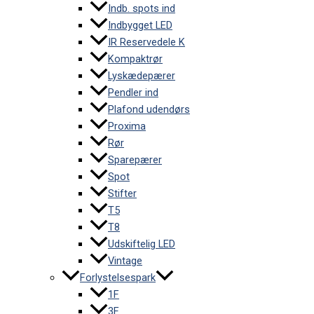
Indb. spots ind
Indbygget LED
IR Reservedele K
Kompaktrør
Lyskædepærer
Pendler ind
Plafond udendørs
Proxima
Rør
Sparepærer
Spot
Stifter
T5
T8
Udskiftelig LED
Vintage
Forlystelsespark
1F
3F