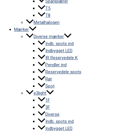
Sparepærer
T5
T8
Metalhalogen
Mærker
Diverse mærker
Indb. spots ind
Indbygget LED
IR Reservedele K
Pendler ind
Reservedele spots
Rør
Spot
e3light
1F
3F
Diverse
Indb. spots ind
Indbygget LED