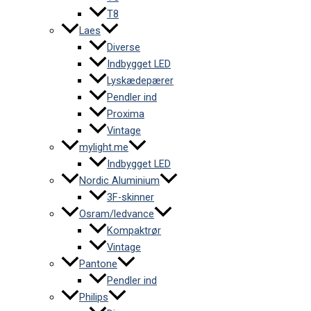
T8
Laes
Diverse
Indbygget LED
Lyskædepærer
Pendler ind
Proxima
Vintage
mylight.me
Indbygget LED
Nordic Aluminium
3F-skinner
Osram/ledvance
Kompaktrør
Vintage
Pantone
Pendler ind
Philips