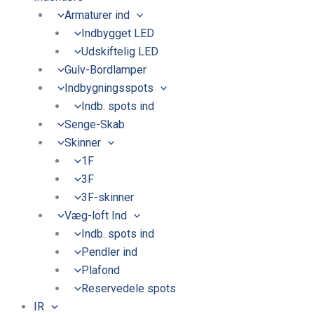
Armaturer ind
Indbygget LED
Udskiftelig LED
Gulv-Bordlamper
Indbygningsspots
Indb. spots ind
Senge-Skab
Skinner
1F
3F
3F-skinner
Væg-loft Ind
Indb. spots ind
Pendler ind
Plafond
Reservedele spots
IR