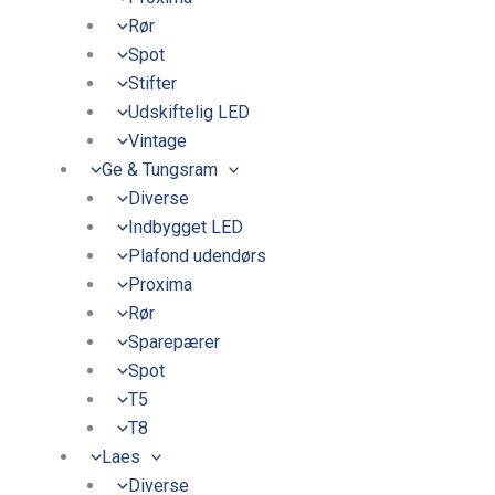
Rør
Spot
Stifter
Udskiftelig LED
Vintage
Ge & Tungsram
Diverse
Indbygget LED
Plafond udendørs
Proxima
Rør
Sparepærer
Spot
T5
T8
Laes
Diverse