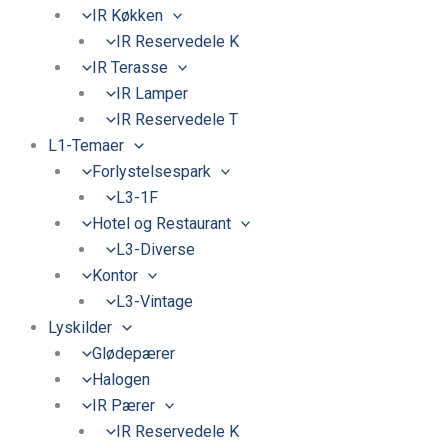
IR Køkken
IR Reservedele K
IR Terasse
IR Lamper
IR Reservedele T
L1-Temaer
Forlystelsespark
L3-1F
Hotel og Restaurant
L3-Diverse
Kontor
L3-Vintage
Lyskilder
Glødepærer
Halogen
IR Pærer
IR Reservedele K