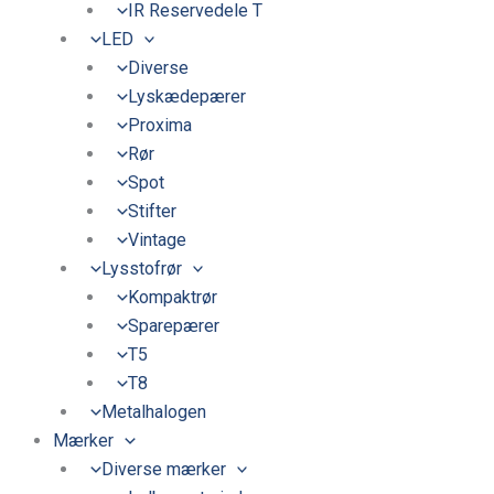
IR Reservedele T
LED
Diverse
Lyskædepærer
Proxima
Rør
Spot
Stifter
Vintage
Lysstofrør
Kompaktrør
Sparepærer
T5
T8
Metalhalogen
Mærker
Diverse mærker