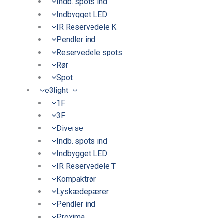
Indb. spots ind
Indbygget LED
IR Reservedele K
Pendler ind
Reservedele spots
Rør
Spot
e3light
1F
3F
Diverse
Indb. spots ind
Indbygget LED
IR Reservedele T
Kompaktrør
Lyskædepærer
Pendler ind
Proxima