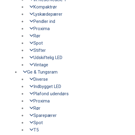
Kompaktrør
Lyskædepærer
Pendler ind
Proxima
Rør
Spot
Stifter
Udskiftelig LED
Vintage
Ge & Tungsram
Diverse
Indbygget LED
Plafond udendørs
Proxima
Rør
Sparepærer
Spot
T5