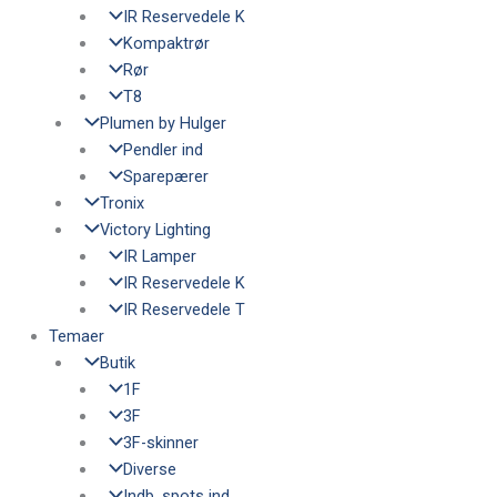
IR Reservedele K
Kompaktrør
Rør
T8
Plumen by Hulger
Pendler ind
Sparepærer
Tronix
Victory Lighting
IR Lamper
IR Reservedele K
IR Reservedele T
Temaer
Butik
1F
3F
3F-skinner
Diverse
Indb. spots ind