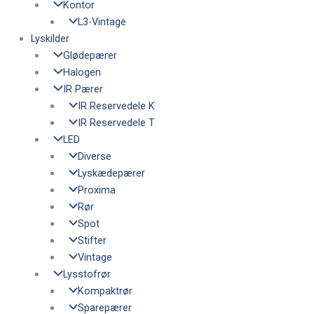
Kontor
L3-Vintage
Lyskilder
Glødepærer
Halogen
IR Pærer
IR Reservedele K
IR Reservedele T
LED
Diverse
Lyskædepærer
Proxima
Rør
Spot
Stifter
Vintage
Lysstofrør
Kompaktrør
Sparepærer