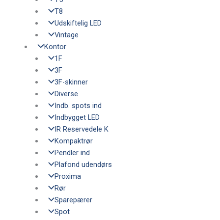
T8
Udskiftelig LED
Vintage
Kontor
1F
3F
3F-skinner
Diverse
Indb. spots ind
Indbygget LED
IR Reservedele K
Kompaktrør
Pendler ind
Plafond udendørs
Proxima
Rør
Sparepærer
Spot