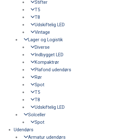
Stifter
T5
T8
Udskiftelig LED
Vintage
Lager og Logistik
Diverse
Indbygget LED
Kompaktrør
Plafond udendørs
Rør
Spot
T5
T8
Udskiftelig LED
Solceller
Spot
Udendørs
Armatur udendørs