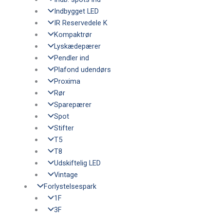
Indbygget LED
IR Reservedele K
Kompaktrør
Lyskædepærer
Pendler ind
Plafond udendørs
Proxima
Rør
Sparepærer
Spot
Stifter
T5
T8
Udskiftelig LED
Vintage
Forlystelsespark
1F
3F