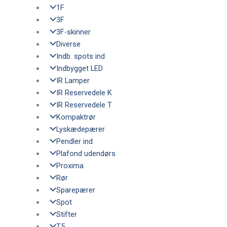
1F
3F
3F-skinner
Diverse
Indb. spots ind
Indbygget LED
IR Lamper
IR Reservedele K
IR Reservedele T
Kompaktrør
Lyskædepærer
Pendler ind
Plafond udendørs
Proxima
Rør
Sparepærer
Spot
Stifter
T5