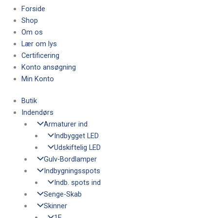
Forside
Shop
Om os
Lær om lys
Certificering
Konto ansøgning
Min Konto
Butik
Indendørs
Armaturer ind
Indbygget LED
Udskiftelig LED
Gulv-Bordlamper
Indbygningsspots
Indb. spots ind
Senge-Skab
Skinner
1F