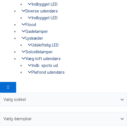
Indbygget LED
Diverse udendørs
Indbygget LED
Flood
Gadelamper
Lyskæder
Udskiftelig LED
Solcellelamper
Væg-loft udendørs
Indb. spots ud
Plafond udendørs