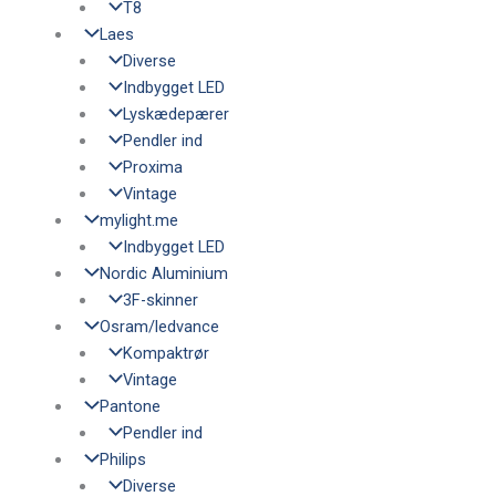
T8
Laes
Diverse
Indbygget LED
Lyskædepærer
Pendler ind
Proxima
Vintage
mylight.me
Indbygget LED
Nordic Aluminium
3F-skinner
Osram/ledvance
Kompaktrør
Vintage
Pantone
Pendler ind
Philips
Diverse