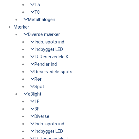
T5
T8
Metalhalogen
Mærker
Diverse mærker
Indb. spots ind
Indbygget LED
IR Reservedele K
Pendler ind
Reservedele spots
Rør
Spot
e3light
1F
3F
Diverse
Indb. spots ind
Indbygget LED
IR Reservedele T