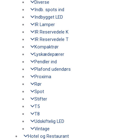
Diverse
Indb. spots ind
Indbygget LED
IR Lamper
IR Reservedele K
IR Reservedele T
Kompaktrør
Lyskædepærer
Pendler ind
Plafond udendørs
Proxima
Rør
Spot
Stifter
T5
T8
Udskiftelig LED
Vintage
Hotel og Restaurant