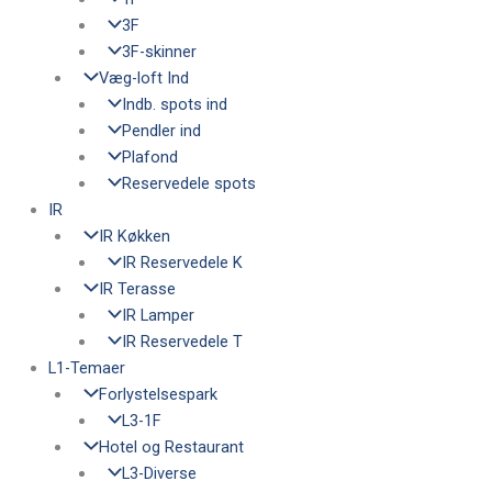
3F
3F-skinner
Væg-loft Ind
Indb. spots ind
Pendler ind
Plafond
Reservedele spots
IR
IR Køkken
IR Reservedele K
IR Terasse
IR Lamper
IR Reservedele T
L1-Temaer
Forlystelsespark
L3-1F
Hotel og Restaurant
L3-Diverse