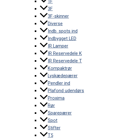
1F
3F
3F-skinner
Diverse
Indb. spots ind
Indbygget LED
IR Lamper
IR Reservedele K
IR Reservedele T
Kompaktrør
Lyskædepærer
Pendler ind
Plafond udendørs
Proxima
Rør
Sparepærer
Spot
Stifter
T5