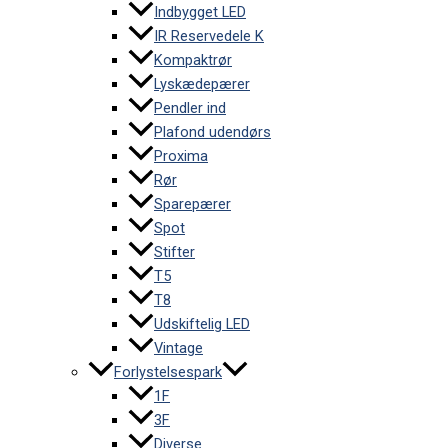
Indbygget LED
IR Reservedele K
Kompaktrør
Lyskædepærer
Pendler ind
Plafond udendørs
Proxima
Rør
Sparepærer
Spot
Stifter
T5
T8
Udskiftelig LED
Vintage
Forlystelsespark
1F
3F
Diverse