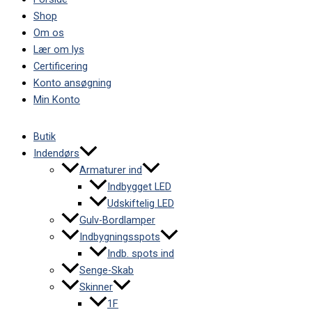
Shop
Om os
Lær om lys
Certificering
Konto ansøgning
Min Konto
Butik
Indendørs
Armaturer ind
Indbygget LED
Udskiftelig LED
Gulv-Bordlamper
Indbygningsspots
Indb. spots ind
Senge-Skab
Skinner
1F