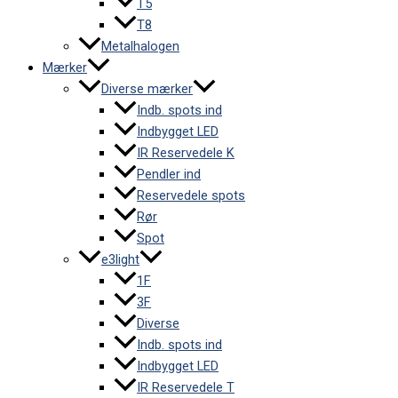
T5
T8
Metalhalogen
Mærker
Diverse mærker
Indb. spots ind
Indbygget LED
IR Reservedele K
Pendler ind
Reservedele spots
Rør
Spot
e3light
1F
3F
Diverse
Indb. spots ind
Indbygget LED
IR Reservedele T