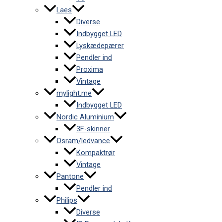
Laes
Diverse
Indbygget LED
Lyskædepærer
Pendler ind
Proxima
Vintage
mylight.me
Indbygget LED
Nordic Aluminium
3F-skinner
Osram/ledvance
Kompaktrør
Vintage
Pantone
Pendler ind
Philips
Diverse