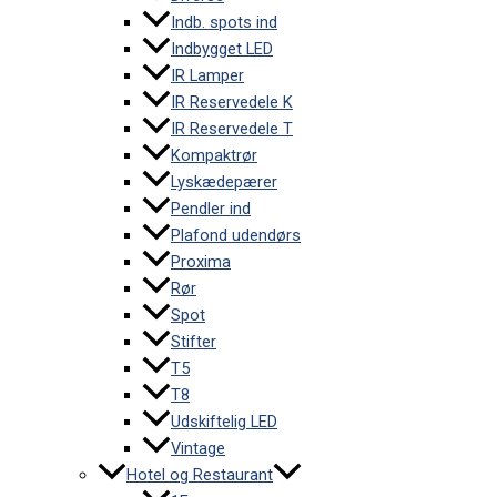
Indb. spots ind
Indbygget LED
IR Lamper
IR Reservedele K
IR Reservedele T
Kompaktrør
Lyskædepærer
Pendler ind
Plafond udendørs
Proxima
Rør
Spot
Stifter
T5
T8
Udskiftelig LED
Vintage
Hotel og Restaurant