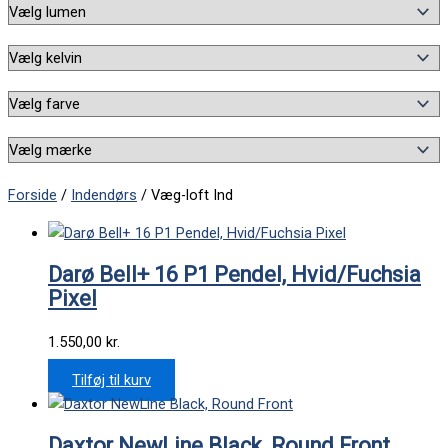
Forside
/
Indendørs
/ Væg-loft Ind
Darø Bell+ 16 P1 Pendel, Hvid/Fuchsia
Pixel
1.550,00
kr.
Tilføj til kurv
Daxtor NewLine Black, Round Front