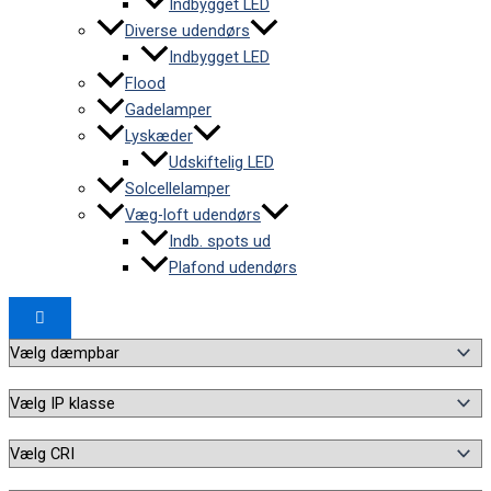
Indbygget LED
Diverse udendørs
Indbygget LED
Flood
Gadelamper
Lyskæder
Udskiftelig LED
Solcellelamper
Væg-loft udendørs
Indb. spots ud
Plafond udendørs