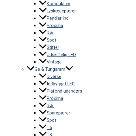
Kompaktrør
Lyskædepærer
Pendler ind
Proxima
Rør
Spot
Stifter
Udskiftelig LED
Vintage
Ge & Tungsram
Diverse
Indbygget LED
Plafond udendørs
Proxima
Rør
Sparepærer
Spot
T5
T8