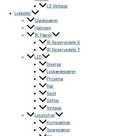
L3-Vintage
Lyskilder
Glødepærer
Halogen
IR Pærer
IR Reservedele K
IR Reservedele T
LED
Diverse
Lyskædepærer
Proxima
Rør
Spot
Stifter
Vintage
Lysstofrør
Kompaktrør
Sparepærer