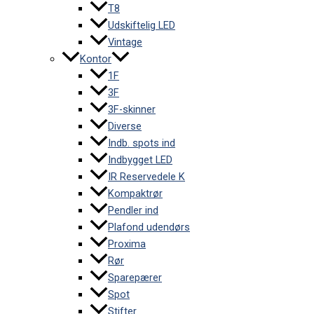
T8
Udskiftelig LED
Vintage
Kontor
1F
3F
3F-skinner
Diverse
Indb. spots ind
Indbygget LED
IR Reservedele K
Kompaktrør
Pendler ind
Plafond udendørs
Proxima
Rør
Sparepærer
Spot
Stifter