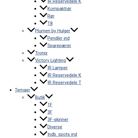
IR Reservedele K
Kompaktrør
Rør
T8
Plumen by Hulger
Pendler ind
Sparepærer
Tronix
Victory Lighting
IR Lamper
IR Reservedele K
IR Reservedele T
Temaer
Butik
1F
3F
3F-skinner
Diverse
Indb. spots ind