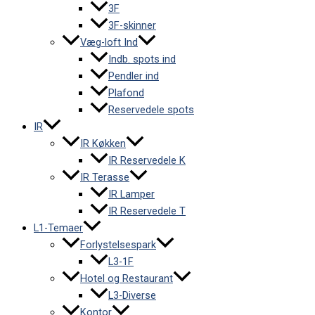
3F
3F-skinner
Væg-loft Ind
Indb. spots ind
Pendler ind
Plafond
Reservedele spots
IR
IR Køkken
IR Reservedele K
IR Terasse
IR Lamper
IR Reservedele T
L1-Temaer
Forlystelsespark
L3-1F
Hotel og Restaurant
L3-Diverse
Kontor