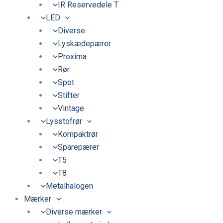
IR Reservedele T
LED
Diverse
Lyskædepærer
Proxima
Rør
Spot
Stifter
Vintage
Lysstofrør
Kompaktrør
Sparepærer
T5
T8
Metalhalogen
Mærker
Diverse mærker