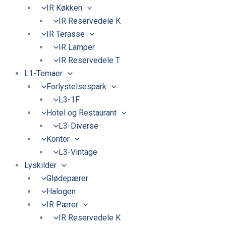
IR Køkken
IR Reservedele K
IR Terasse
IR Lamper
IR Reservedele T
L1-Temaer
Forlystelsespark
L3-1F
Hotel og Restaurant
L3-Diverse
Kontor
L3-Vintage
Lyskilder
Glødepærer
Halogen
IR Pærer
IR Reservedele K