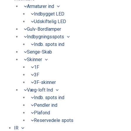
Armaturer ind
Indbygget LED
Udskiftelig LED
Gulv-Bordlamper
Indbygningsspots
Indb. spots ind
Senge-Skab
Skinner
1F
3F
3F-skinner
Væg-loft Ind
Indb. spots ind
Pendler ind
Plafond
Reservedele spots
IR