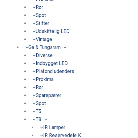
Rør
Spot
Stifter
Udskiftelig LED
Vintage
Ge & Tungsram
Diverse
Indbygget LED
Plafond udendørs
Proxima
Rør
Sparepærer
Spot
T5
T8
IR Lamper
IR Reservedele K