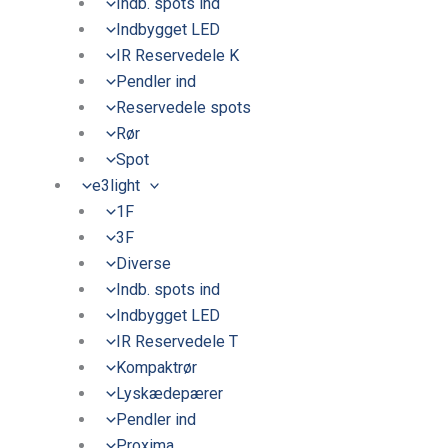
Indb. spots ind
Indbygget LED
IR Reservedele K
Pendler ind
Reservedele spots
Rør
Spot
e3light
1F
3F
Diverse
Indb. spots ind
Indbygget LED
IR Reservedele T
Kompaktrør
Lyskædepærer
Pendler ind
Proxima