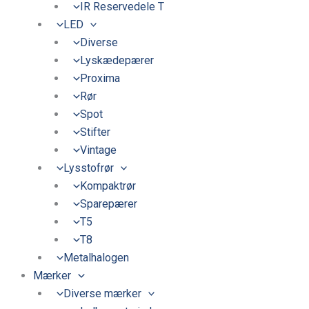
IR Reservedele T
LED
Diverse
Lyskædepærer
Proxima
Rør
Spot
Stifter
Vintage
Lysstofrør
Kompaktrør
Sparepærer
T5
T8
Metalhalogen
Mærker
Diverse mærker