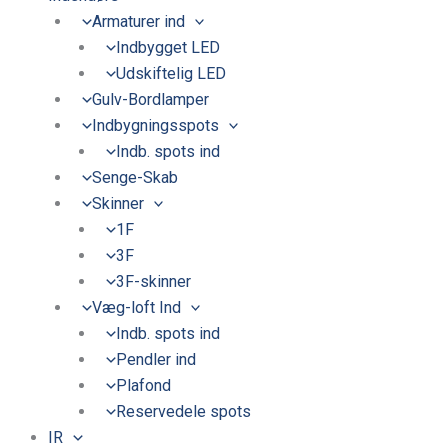
Armaturer ind
Indbygget LED
Udskiftelig LED
Gulv-Bordlamper
Indbygningsspots
Indb. spots ind
Senge-Skab
Skinner
1F
3F
3F-skinner
Væg-loft Ind
Indb. spots ind
Pendler ind
Plafond
Reservedele spots
IR