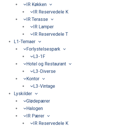
IR Køkken
IR Reservedele K
IR Terasse
IR Lamper
IR Reservedele T
L1-Temaer
Forlystelsespark
L3-1F
Hotel og Restaurant
L3-Diverse
Kontor
L3-Vintage
Lyskilder
Glødepærer
Halogen
IR Pærer
IR Reservedele K