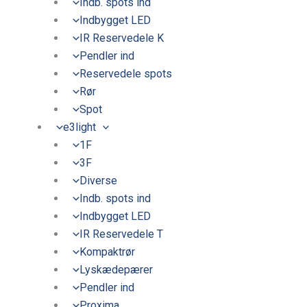
Indb. spots ind
Indbygget LED
IR Reservedele K
Pendler ind
Reservedele spots
Rør
Spot
e3light
1F
3F
Diverse
Indb. spots ind
Indbygget LED
IR Reservedele T
Kompaktrør
Lyskædepærer
Pendler ind
Proxima