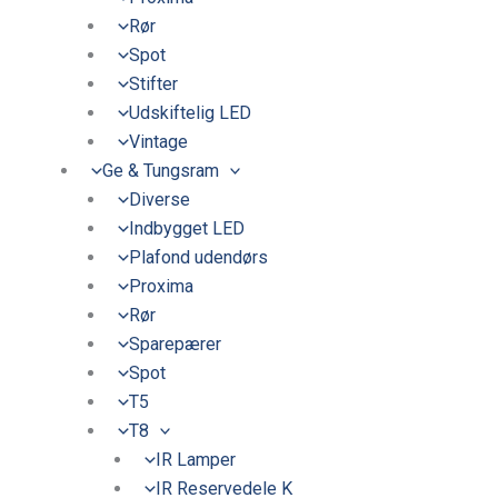
Rør
Spot
Stifter
Udskiftelig LED
Vintage
Ge & Tungsram
Diverse
Indbygget LED
Plafond udendørs
Proxima
Rør
Sparepærer
Spot
T5
T8
IR Lamper
IR Reservedele K